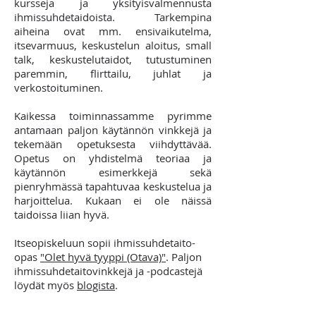
kursseja ja yksityisvalmennusta
ihmissuhdetaidoista. Tarkempina
aiheina ovat mm. ensivaikutelma,
itsevarmuus, keskustelun aloitus, small
talk, keskustelutaidot, tutustuminen
paremmin, flirttailu, juhlat ja
verkostoituminen.
Kaikessa toiminnassamme pyrimme
antamaan paljon käytännön vinkkejä ja
tekemään opetuksesta viihdyttävää.
Opetus on yhdistelmä teoriaa ja
käytännön esimerkkejä sekä
pienryhmässä tapahtuvaa keskustelua ja
harjoittelua. Kukaan ei ole näissä
taidoissa liian hyvä.
Itseopiskeluun sopii ihmissuhdetaito-
opas
"Olet hyvä tyyppi (Otava)"
. Paljon
ihmissuhdetaitovinkkejä ja -podcastejä
löydät myös
blogista
.