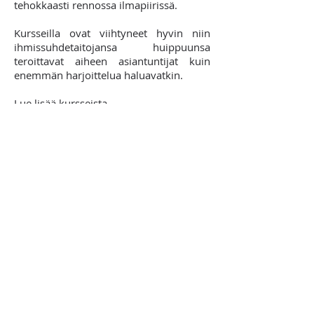
tehokkaasti rennossa ilmapiirissä.
Kursseilla ovat viihtyneet hyvin niin
ihmissuhdetaitojansa huippuunsa
teroittavat aiheen asiantuntijat kuin
enemmän harjoittelua haluavatkin.
Lue lisää kursseista
Tilauskoulutukset
Sosiaalisesti taitavat tietävät enemmän,
saavat aikaan enemmän ja nauttivat
enemmän, sekä työelämässä että vapaa-
ajalla. Voit varata ryhmällesi
kiinnostavan ja hyödyllisen koulutuksen
ihmissuhdetaidoista, suomeksi tai
englanniksi. Katso sisältöesimerkit ja
kerro omat toiveesi.